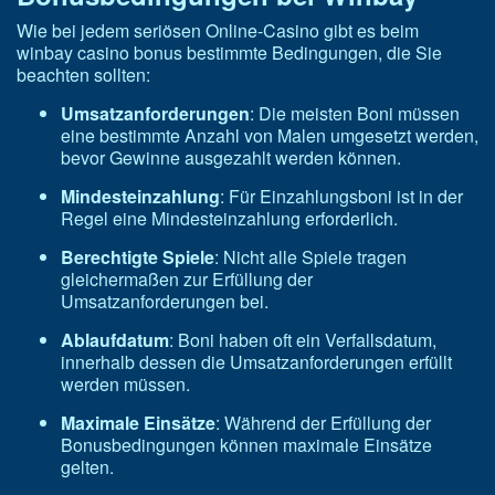
Wie bei jedem seriösen Online-Casino gibt es beim
winbay casino bonus bestimmte Bedingungen, die Sie
beachten sollten:
Umsatzanforderungen
: Die meisten Boni müssen
eine bestimmte Anzahl von Malen umgesetzt werden,
bevor Gewinne ausgezahlt werden können.
Mindesteinzahlung
: Für Einzahlungsboni ist in der
Regel eine Mindesteinzahlung erforderlich.
Berechtigte Spiele
: Nicht alle Spiele tragen
gleichermaßen zur Erfüllung der
Umsatzanforderungen bei.
Ablaufdatum
: Boni haben oft ein Verfallsdatum,
innerhalb dessen die Umsatzanforderungen erfüllt
werden müssen.
Maximale Einsätze
: Während der Erfüllung der
Bonusbedingungen können maximale Einsätze
gelten.