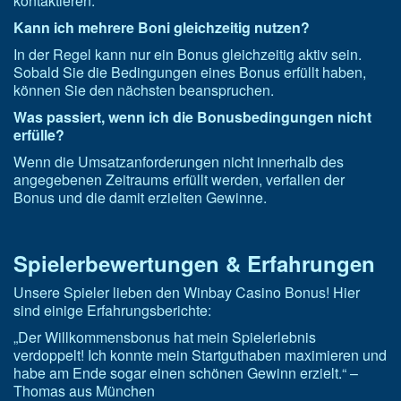
kontaktieren.
Kann ich mehrere Boni gleichzeitig nutzen?
In der Regel kann nur ein Bonus gleichzeitig aktiv sein.
Sobald Sie die Bedingungen eines Bonus erfüllt haben,
können Sie den nächsten beanspruchen.
Was passiert, wenn ich die Bonusbedingungen nicht
erfülle?
Wenn die Umsatzanforderungen nicht innerhalb des
angegebenen Zeitraums erfüllt werden, verfallen der
Bonus und die damit erzielten Gewinne.
Spielerbewertungen & Erfahrungen
Unsere Spieler lieben den Winbay Casino Bonus! Hier
sind einige Erfahrungsberichte:
„Der Willkommensbonus hat mein Spielerlebnis
verdoppelt! Ich konnte mein Startguthaben maximieren und
habe am Ende sogar einen schönen Gewinn erzielt.“ –
Thomas aus München