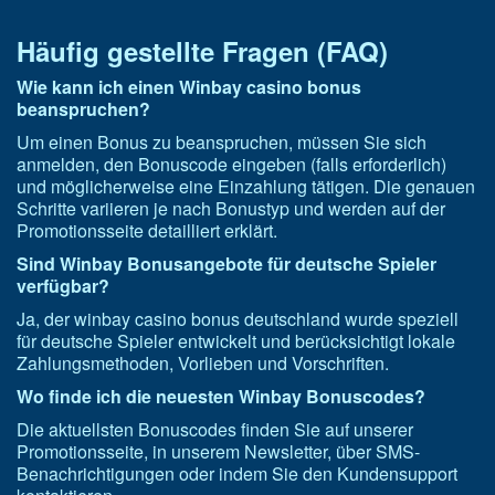
Häufig gestellte Fragen (FAQ)
Wie kann ich einen Winbay casino bonus
beanspruchen?
Um einen Bonus zu beanspruchen, müssen Sie sich
anmelden, den Bonuscode eingeben (falls erforderlich)
und möglicherweise eine Einzahlung tätigen. Die genauen
Schritte variieren je nach Bonustyp und werden auf der
Promotionsseite detailliert erklärt.
Sind Winbay Bonusangebote für deutsche Spieler
verfügbar?
Ja, der winbay casino bonus deutschland wurde speziell
für deutsche Spieler entwickelt und berücksichtigt lokale
Zahlungsmethoden, Vorlieben und Vorschriften.
Wo finde ich die neuesten Winbay Bonuscodes?
Die aktuellsten Bonuscodes finden Sie auf unserer
Promotionsseite, in unserem Newsletter, über SMS-
Benachrichtigungen oder indem Sie den Kundensupport