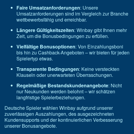
Faire Umsatzanforderungen
: Unsere
Umsatzanforderungen sind im Vergleich zur Branche
wettbewerbsfähig und erreichbar.
Längere Gültigkeitszeiten
: Winbay gibt Ihnen mehr
Zeit, um die Bonusbedingungen zu erfüllen.
Vielfältige Bonusoptionen
: Von Einzahlungsboni
bis hin zu Cashback-Angeboten – wir bieten für jeden
Spielertyp etwas.
Transparente Bedingungen
: Keine versteckten
Klauseln oder unerwarteten Überraschungen.
Regelmäßige Bestandskundenangebote
: Nicht
nur Neukunden werden belohnt – wir schätzen
langfristige Spielerbeziehungen.
Deutsche Spieler wählen Winbay aufgrund unserer
zuverlässigen Auszahlungen, des ausgezeichneten
Kundensupports und der kontinuierlichen Verbesserung
unserer Bonusangebote.