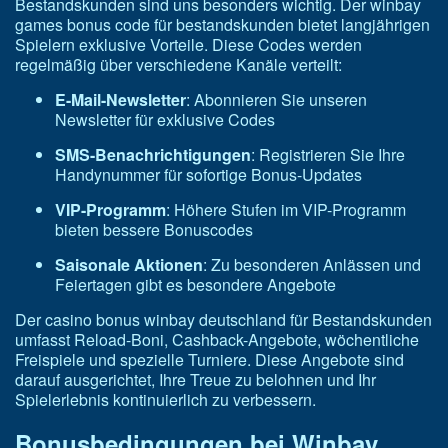
Bestandskunden sind uns besonders wichtig. Der winbay
games bonus code für bestandskunden bietet langjährigen
Spielern exklusive Vorteile. Diese Codes werden
regelmäßig über verschiedene Kanäle verteilt:
E-Mail-Newsletter
: Abonnieren Sie unseren
Newsletter für exklusive Codes
SMS-Benachrichtigungen
: Registrieren Sie Ihre
Handynummer für sofortige Bonus-Updates
VIP-Programm
: Höhere Stufen im VIP-Programm
bieten bessere Bonuscodes
Saisonale Aktionen
: Zu besonderen Anlässen und
Feiertagen gibt es besondere Angebote
Der casino bonus winbay deutschland für Bestandskunden
umfasst Reload-Boni, Cashback-Angebote, wöchentliche
Freispiele und spezielle Turniere. Diese Angebote sind
darauf ausgerichtet, Ihre Treue zu belohnen und Ihr
Spielerlebnis kontinuierlich zu verbessern.
Bonusbedingungen bei Winbay