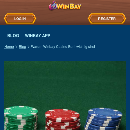
LOG IN
REGISTER
BLOG
WINBAY APP
>
>
Home
Blog
Warum Winbay Casino Boni wichtig sind