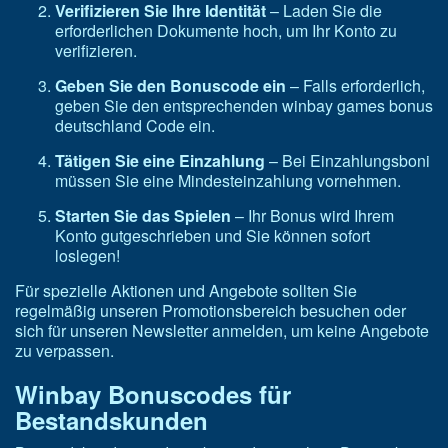
Verifizieren Sie Ihre Identität
– Laden Sie die
erforderlichen Dokumente hoch, um Ihr Konto zu
verifizieren.
Geben Sie den Bonuscode ein
– Falls erforderlich,
geben Sie den entsprechenden winbay games bonus
deutschland Code ein.
Tätigen Sie eine Einzahlung
– Bei Einzahlungsboni
müssen Sie eine Mindesteinzahlung vornehmen.
Starten Sie das Spielen
– Ihr Bonus wird Ihrem
Konto gutgeschrieben und Sie können sofort
loslegen!
Für spezielle Aktionen und Angebote sollten Sie
regelmäßig unseren Promotionsbereich besuchen oder
sich für unseren Newsletter anmelden, um keine Angebote
zu verpassen.
Winbay Bonuscodes für
Bestandskunden